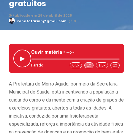
gratuitos
Publicado em 29 de abril de 2025
renatofariah@gmail.com
0
Ouvir matéria •
--:--
▶
Parado
0.5x
1x
1.5x
2x
A Prefeitura de Morro Agudo, por meio da Secretaria
Municipal de Saúde, está incentivando a população a
cuidar do corpo e da mente com a criação de grupos de
exercícios gratuitos, abertos a todas as idades. A
iniciativa, conduzida por uma fisioterapeuta
especializada, reforça a importância da atividade física
na prevenção de doenças e na promoção do bem-estar.