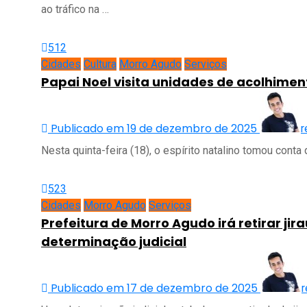
ao tráfico na …
512
Cidades
Cultura
Morro Agudo
Serviços
Papai Noel visita unidades de acolhimen
Publicado em 19 de dezembro de 2025
r
Nesta quinta-feira (18), o espírito natalino tomou cont
523
Cidades
Morro Agudo
Serviços
Prefeitura de Morro Agudo irá retirar jir
determinação judicial
Publicado em 17 de dezembro de 2025
r