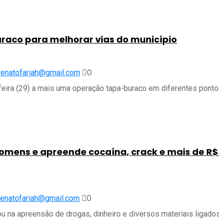
uraco para melhorar vias do município
0
renatofariah@gmail.com
feira (29) a mais uma operação tapa-buraco em diferentes pont
homens e apreende cocaína, crack e mais de R$
0
renatofariah@gmail.com
u na apreensão de drogas, dinheiro e diversos materiais ligado