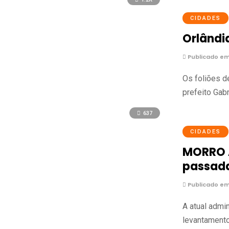
CIDADES
Orlândia
Publicado em
Os foliões d
prefeito Gab
637
CIDADES
MORRO A
passada
Publicado em 
A atual admin
levantamento