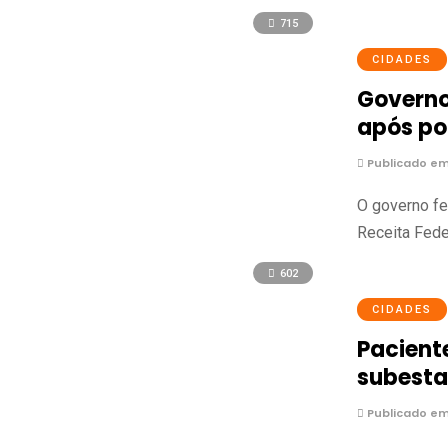
715
CIDADES
Governo
após po
Publicado em 
O governo fe
Receita Fede
602
CIDADES
Pacient
subesta
Publicado em 