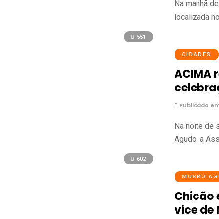
Na manhã des
localizada n
551
CIDADES
ACIMA r
celebra
Publicado em 
Na noite de 
Agudo, a Ass
602
MORRO AG
Chicão 
vice de