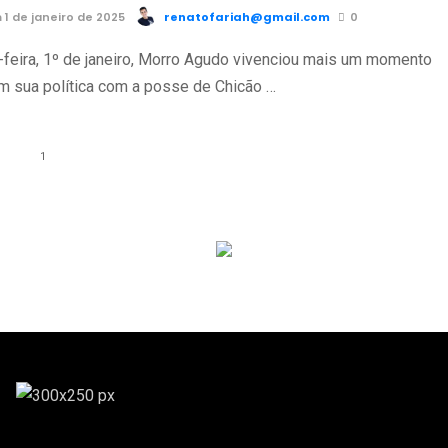
1 de janeiro de 2025
renatofariah@gmail.com
0
-feira, 1º de janeiro, Morro Agudo vivenciou mais um momento
m sua política com a posse de Chicão …
1