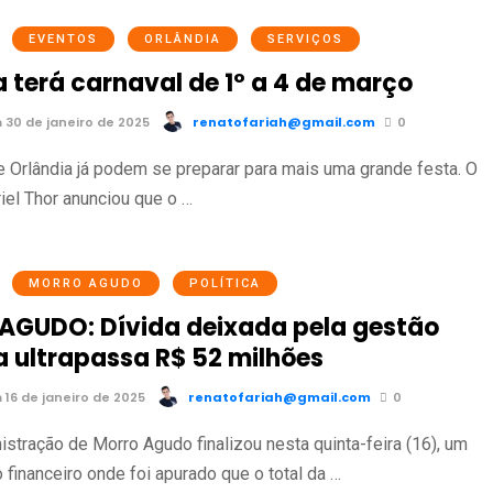
EVENTOS
ORLÂNDIA
SERVIÇOS
 terá carnaval de 1º a 4 de março
 30 de janeiro de 2025
renatofariah@gmail.com
0
e Orlândia já podem se preparar para mais uma grande festa. O
riel Thor anunciou que o …
MORRO AGUDO
POLÍTICA
GUDO: Dívida deixada pela gestão
 ultrapassa R$ 52 milhões
16 de janeiro de 2025
renatofariah@gmail.com
0
istração de Morro Agudo finalizou nesta quinta-feira (16), um
 financeiro onde foi apurado que o total da …