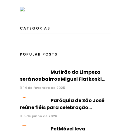
CATEGORIAS
POPULAR POSTS
1
Mutirão da Limpeza
será nos bairros Miguel Fiatkoski...
14 de fevereiro de 2025
2
Paróquia de São José
reúne fiéis para celebração...
5 de junho de 2026
3
PetMóvel leva