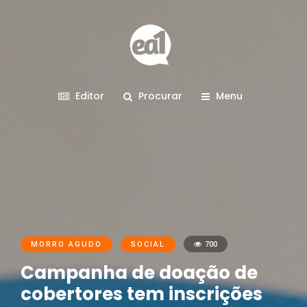
Editor
Procurar
Menu
MORRO AGUDO
SOCIAL
700
Campanha de doação de
cobertores tem inscrições