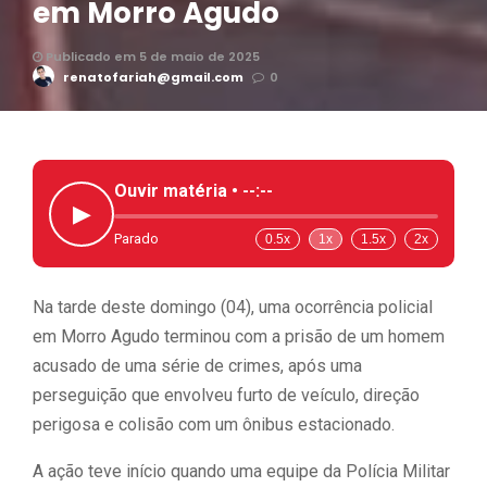
em Morro Agudo
Publicado em 5 de maio de 2025
renatofariah@gmail.com
0
Ouvir matéria •
--:--
▶
Parado
0.5x
1x
1.5x
2x
Na tarde deste domingo (04), uma ocorrência policial
em Morro Agudo terminou com a prisão de um homem
acusado de uma série de crimes, após uma
perseguição que envolveu furto de veículo, direção
perigosa e colisão com um ônibus estacionado.
A ação teve início quando uma equipe da Polícia Militar