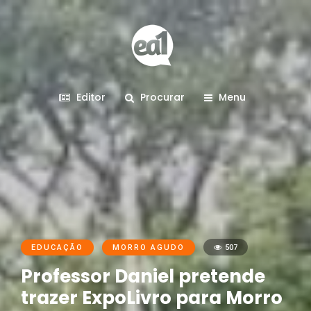
Editor
Procurar
Menu
EDUCAÇÃO
MORRO AGUDO
507
Professor Daniel pretende
trazer ExpoLivro para Morro