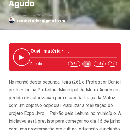
Agudo
Publicado em 26 de maio de 2025
renatofariah@gmail.com
0
Ouvir matéria •
--:--
▶
Parado
0.5x
1x
1.5x
2x
Na manhã desta segunda-feira (26), o Professor Daniel
protocolou na Prefeitura Municipal de Morro Agudo um
pedido de autorização para o uso da Praça da Matriz
com um objetivo especial: viabilizar a realização do
projeto ExpoLivro – Paixão pela Leitura, no município. A
iniciativa está prevista para começar no dia 16 de junho
com uma programação em cultura, educação e inclusão