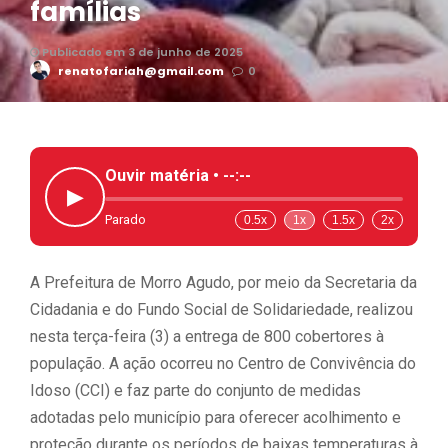
famílias
Publicado em 3 de junho de 2025
renatofariah@gmail.com
0
Ouvir matéria •
--:--
▶
Parado
0.5x
1x
1.5x
2x
A Prefeitura de Morro Agudo, por meio da Secretaria da
Cidadania e do Fundo Social de Solidariedade, realizou
nesta terça-feira (3) a entrega de 800 cobertores à
população. A ação ocorreu no Centro de Convivência do
Idoso (CCI) e faz parte do conjunto de medidas
adotadas pelo município para oferecer acolhimento e
proteção durante os períodos de baixas temperaturas à