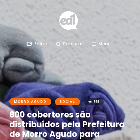
Editor
Procurar
Menu
MORRO AGUDO
SOCIAL
565
800 cobertores são
distribuídos pela Prefeitura
de Morro Agudo para