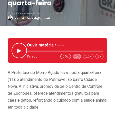
quarta-feira
Publicado em 11 de junho de 2025
renatofariah@gmail.com
0
Ouvir matéria •
--:--
▶
Parado
0.5x
1x
1.5x
2x
A Prefeitura de Morro Agudo leva, nesta quarta-feira
(11), o atendimento do Petmóvel ao bairro Cidade
Nova. A iniciativa, promovida pelo Centro de Controle
de Zoonoses, oferece atendimentos gratuitos para
cães e gatos, reforçando o cuidado com a saúde animal
em toda a cidade.