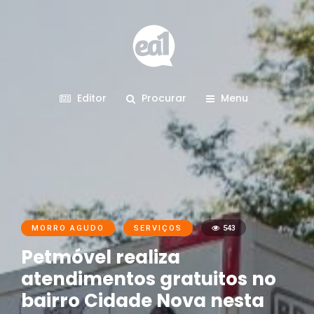
Editor
Procurar
Menu
MORRO AGUDO
SERVIÇOS
543
Petmóvel realiza
atendimentos gratuitos no
bairro Cidade Nova nesta