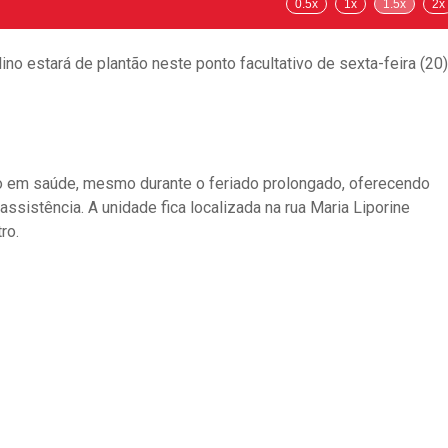
0.5x
1x
1.5x
2x
o estará de plantão neste ponto facultativo de sexta-feira (20)
co em saúde, mesmo durante o feriado prolongado, oferecendo
ssistência. A unidade fica localizada na rua Maria Liporine
ro.