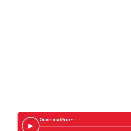
Ouvir matéria •
--:--
▶