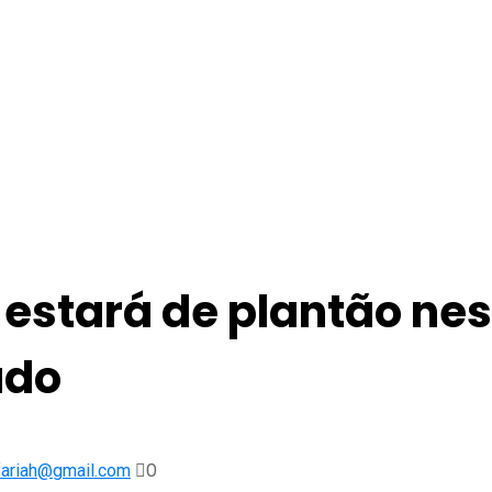
 estará de plantão nes
udo
0
fariah@gmail.com