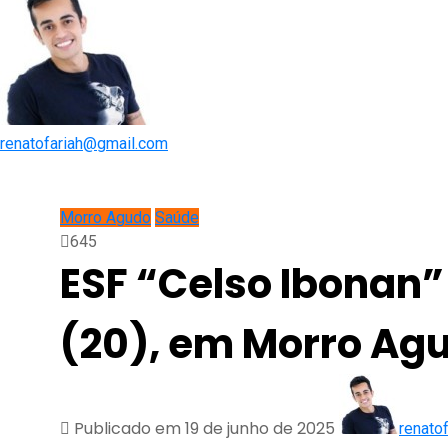
renatofariah@gmail.com
Morro Agudo
Saúde
645
ESF “Celso Ibonan”
(20), em Morro Ag
Publicado em 19 de junho de 2025
renato