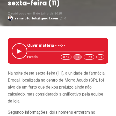
sexta-feira (11)
Publicado em 11 de julho de 2025
renatofariah@gmail.com
0
Ouvir matéria •
--:--
▶
Parado
0.5x
1x
1.5x
2x
Na noite desta sexta-feira (11), a unidade da farmácia
Drogal, localizada no centro de Morro Agudo (SP), foi
alvo de um furto que deixou prejuízo ainda não
calculado, mas considerado significativo pela equipe
da loja.
Segundo informações, dois homens entraram no