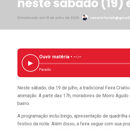
neste sábado (19)
Publicado em 19 de julho de 2025
renatofariah@gmail
Ouvir matéria •
--:--
▶
Parado
Neste sábado, dia 19 de julho, a tradicional Feira Cria
animação. A partir das 17h, moradores de Morro Agudo e
bairro.
A programação inclui bingo, apresentação de quadrilha 
festivo da noite. Além disso, a feira segue com sua p