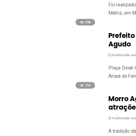
Foi realizado
Matriz, em M
398
Prefeito
Agudo
Publicado em
Praça Dinah G
Arraiá da Fam
154
Morro A
atrações
Publicado em
A tradição da