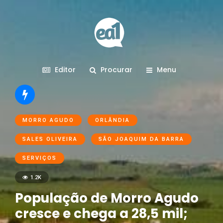
Editor
Procurar
Menu
MORRO AGUDO
ORLÂNDIA
SALES OLIVEIRA
SÃO JOAQUIM DA BARRA
SERVIÇOS
1.2K
População de Morro Agudo
cresce e chega a 28,5 mil;