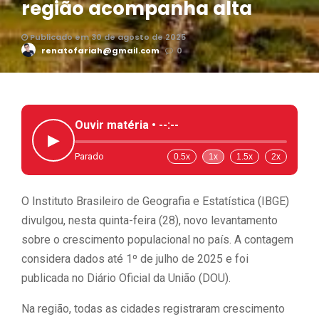
região acompanha alta
Publicado em 30 de agosto de 2025
renatofariah@gmail.com
0
Ouvir matéria •
--:--
▶
Parado
0.5x
1x
1.5x
2x
O Instituto Brasileiro de Geografia e Estatística (IBGE)
divulgou, nesta quinta-feira (28), novo levantamento
sobre o crescimento populacional no país. A contagem
considera dados até 1º de julho de 2025 e foi
publicada no Diário Oficial da União (DOU).
Na região, todas as cidades registraram crescimento