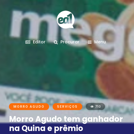
Editor
Procurar
Menu
MORRO AGUDO
SERVIÇOS
710
Morro Agudo tem ganhador
na Quina e prêmio