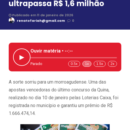
ultrapassa R$ 1,6 milhão
Publicado em 11 de janeiro de 2026
renatofariah@gmail.com
0
Ouvir matéria •
--:--
▶
Parado
0.5x
1x
1.5x
2x
A sorte sorriu para um morroagudense. Uma das
apostas vencedoras do último concurso da Quina,
realizado no dia 10 de janeiro pelas Loterias Caixa, foi
registrada no município e garantiu um prêmio de R$
1.666.474,14.