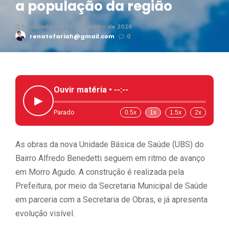
a população da região
Publicado em 22 de janeiro de 2026
renatofariah@gmail.com
0
Ouvir matéria •
--:--
▶
Parado
0.5x
1x
1.5x
2x
As obras da nova Unidade Básica de Saúde (UBS) do
Bairro Alfredo Benedetti seguem em ritmo de avanço
em Morro Agudo. A construção é realizada pela
Prefeitura, por meio da Secretaria Municipal de Saúde
em parceria com a Secretaria de Obras, e já apresenta
evolução visível.