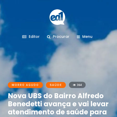
Editor
Procurar
Menu
MORRO AGUDO
SAÚDE
364
Nova UBS do Bairro Alfredo
Benedetti avança e vai levar
atendimento de saúde para