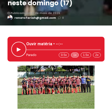
neste domingo (17)
Publicado em 11 de maio de 2026
renatofariah@gmail.com
0
Ouvir matéria •
--:--
▶
Parado
0.5x
1x
1.5x
2x