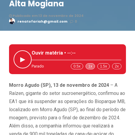
Alta Mogiana
Publicado em 13 de novembro de 2024
renatofariah@gmail.com
0
Ouvir matéria •
--:--
▶
Parado
0.5x
1x
1.5x
2x
Morro Agudo (SP), 13 de novembro de 2024
– A
Raízen, gigante do setor sucroenergético, confirmou ao
EA1 que irá suspender as operações do Bioparque MB,
localizado em Morro Agudo (SP), ao final do período de
moagem, previsto para o final de dezembro de 2024.
Além disso, a companhia informou que realizará a
venda de 900 mil toneladas de cana-de-açúcar do