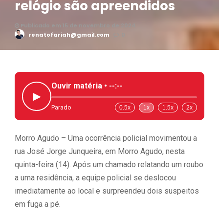
relógio são apreendidos
Publicado em 15 de novembro de 2024
renatofariah@gmail.com
0
Ouvir matéria •
--:--
▶
Parado
0.5x
1x
1.5x
2x
Morro Agudo – Uma ocorrência policial movimentou a
rua José Jorge Junqueira, em Morro Agudo, nesta
quinta-feira (14). Após um chamado relatando um roubo
a uma residência, a equipe policial se deslocou
imediatamente ao local e surpreendeu dois suspeitos
em fuga a pé.