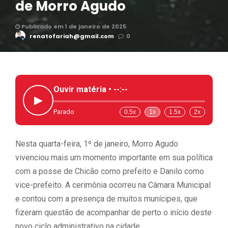
de Morro Agudo
Publicado em 1 de janeiro de 2025
renatofariah@gmail.com
0
Ouvir matéria •
--:--
▶
Parado
0.5x
1x
1.5x
2x
Nesta quarta-feira, 1º de janeiro, Morro Agudo
vivenciou mais um momento importante em sua política
com a posse de Chicão como prefeito e Danilo como
vice-prefeito. A cerimônia ocorreu na Câmara Municipal
e contou com a presença de muitos munícipes, que
fizeram questão de acompanhar de perto o início deste
novo ciclo administrativo na cidade.