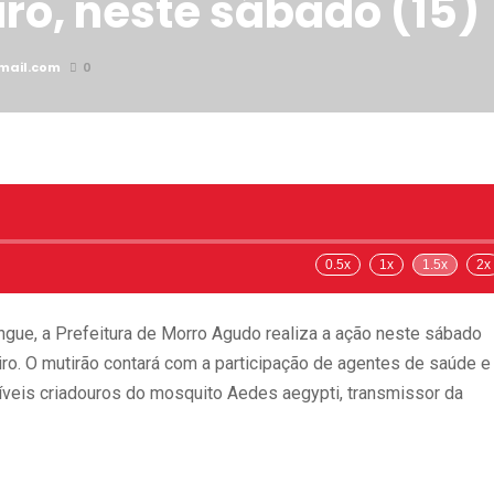
iro, neste sábado (15)
mail.com
0
0.5x
1x
1.5x
2x
gue, a Prefeitura de Morro Agudo realiza a ação neste sábado
iro. O mutirão contará com a participação de agentes de saúde e
íveis criadouros do mosquito Aedes aegypti, transmissor da