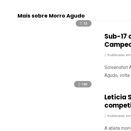
Mais sobre Morro Agudo
52
Sub-17 
Campeon
Publicado em
Screenshot A
Agudo, volta
180
Letícia
competi
Publicado em
A atleta mor