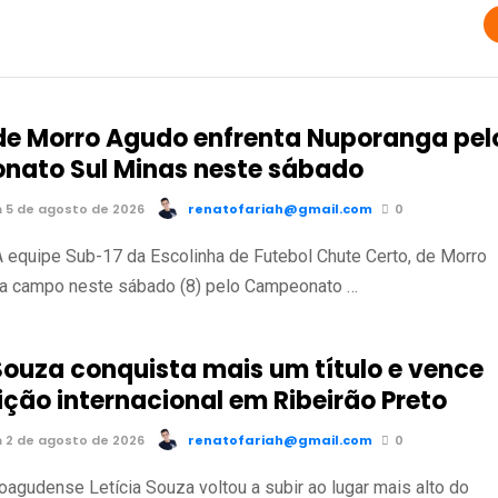
de Morro Agudo enfrenta Nuporanga pel
ato Sul Minas neste sábado
 5 de agosto de 2026
renatofariah@gmail.com
0
 equipe Sub-17 da Escolinha de Futebol Chute Certo, de Morro
 a campo neste sábado (8) pelo Campeonato …
 Souza conquista mais um título e vence
ção internacional em Ribeirão Preto
 2 de agosto de 2026
renatofariah@gmail.com
0
roagudense Letícia Souza voltou a subir ao lugar mais alto do