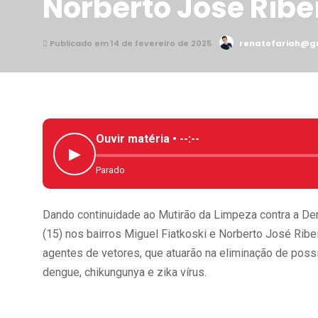
Norberto José Ribe
Publicado em 14 de fevereiro de 2025
renatofariah@g
Ouvir matéria •
--:--
▶
Parado
Dando continuidade ao Mutirão da Limpeza contra a Den
(15) nos bairros Miguel Fiatkoski e Norberto José Ribe
agentes de vetores, que atuarão na eliminação de poss
dengue, chikungunya e zika vírus.