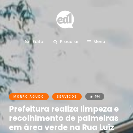
Editor
Procurar
Menu
MORRO AGUDO
SERVIÇOS
494
Prefeitura realiza limpeza e
recolhimento de palmeiras
em área verde na Rua Luiz