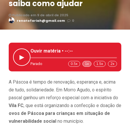
saiba como ajudar
Publicado em 9 de abril de 2025
renatofariah@gmail.com
0
Ouvir matéria •
--:--
▶
Parado
0.5x
1x
1.5x
2x
A Páscoa é tempo de renovação, esperança e, acima
de tudo, solidariedade. Em Morro Agudo, o espírito
pascal ganhou um reforço especial com a iniciativa do
Vila FC
, que está organizando a confecção e doação de
ovos de Páscoa para crianças em situação de
vulnerabilidade social
no município.