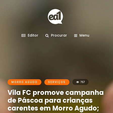
Editor
Procurar
Menu
MORRO AGUDO
SERVIÇOS
757
Vila FC promove campanha
de Páscoa para crianças
carentes em Morro Agudo;