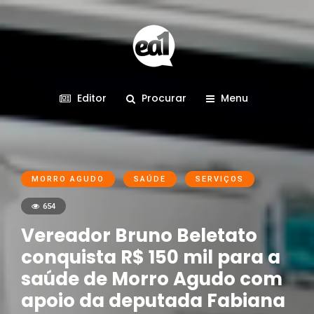
Editor
Procurar
Menu
MORRO AGUDO
SAÚDE
SERVIÇOS
654
Vereador Bruno Beletato
conquista R$ 150 mil para a
saúde de Morro Agudo com
apoio da deputada Fabiana