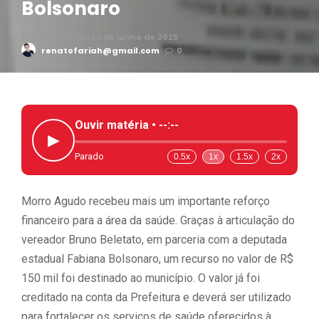
Bolsonaro
Publicado em 23 de junho de 2025
renatofariah@gmail.com
0
Ouvir matéria •
--:--
▶
Parado
0.5x
1x
1.5x
2x
Morro Agudo recebeu mais um importante reforço
financeiro para a área da saúde. Graças à articulação do
vereador Bruno Beletato, em parceria com a deputada
estadual Fabiana Bolsonaro, um recurso no valor de R$
150 mil foi destinado ao município. O valor já foi
creditado na conta da Prefeitura e deverá ser utilizado
para fortalecer os serviços de saúde oferecidos à