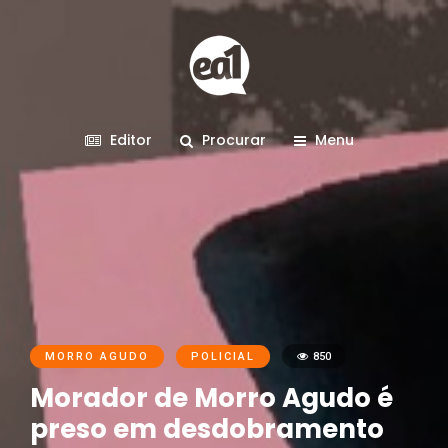
Editor
Procurar
Menu
MORRO AGUDO
POLICIAL
850
Morador de Morro Agudo é
preso em desdobramento