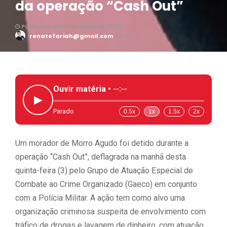
da operação “Cash Out”
Publicado em 4 de julho de 2025
renatofariah@gmail.com
0
Ouvir matéria •
--:--
▶
Parado
0.5x
1x
1.5x
2x
Um morador de Morro Agudo foi detido durante a
operação “Cash Out”, deflagrada na manhã desta
quinta-feira (3) pelo Grupo de Atuação Especial de
Combate ao Crime Organizado (Gaeco) em conjunto
com a Polícia Militar. A ação tem como alvo uma
organização criminosa suspeita de envolvimento com
tráfico de drogas e lavagem de dinheiro, com atuação