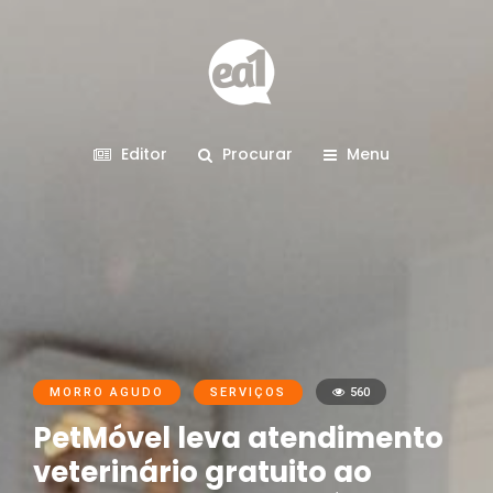
Editor
Procurar
Menu
MORRO AGUDO
SERVIÇOS
560
PetMóvel leva atendimento
veterinário gratuito ao