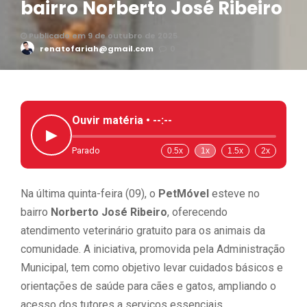
bairro Norberto José Ribeiro
Publicado em 9 de outubro de 2025
renatofariah@gmail.com
0
Ouvir matéria •
--:--
▶
Parado
0.5x
1x
1.5x
2x
Na última quinta-feira (09), o
PetMóvel
esteve no
bairro
Norberto José Ribeiro
, oferecendo
atendimento veterinário gratuito para os animais da
comunidade. A iniciativa, promovida pela Administração
Municipal, tem como objetivo levar cuidados básicos e
orientações de saúde para cães e gatos, ampliando o
acesso dos tutores a serviços essenciais.