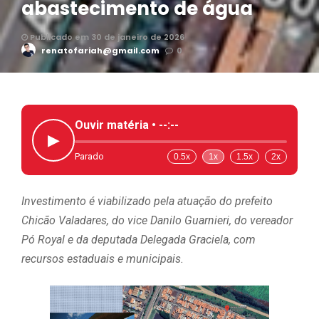
abastecimento de água
Publicado em 30 de janeiro de 2026
renatofariah@gmail.com
0
Ouvir matéria •
--:--
▶
Parado
0.5x
1x
1.5x
2x
Investimento é viabilizado pela atuação do prefeito
Chicão Valadares, do vice Danilo Guarnieri, do vereador
Pó Royal e da deputada Delegada Graciela, com
recursos estaduais e municipais.