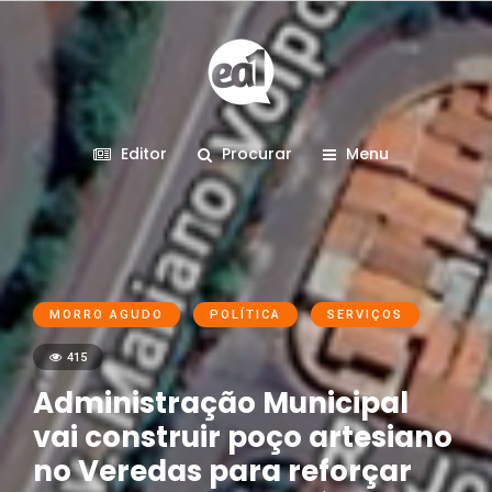
Editor
Procurar
Menu
MORRO AGUDO
POLÍTICA
SERVIÇOS
415
Administração Municipal
vai construir poço artesiano
no Veredas para reforçar