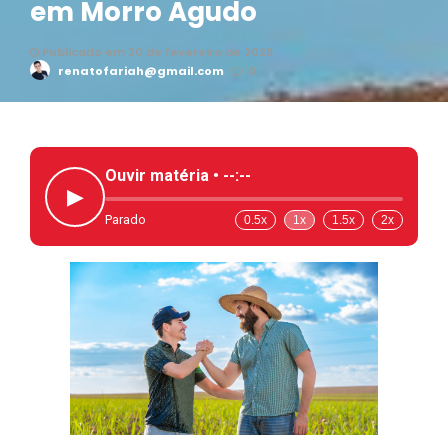
em Morro Agudo
Publicado em 20 de fevereiro de 2026
renatofariah@gmail.com
0
Ouvir matéria •
--:--
▶
Parado
0.5x
1x
1.5x
2x