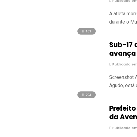
Publicado em
A atleta mor
durante o Mu
161
Sub-17 
avança 
Publicado em
Screenshot A
Agudo, está c
223
Prefeito
da Aven
Publicado em