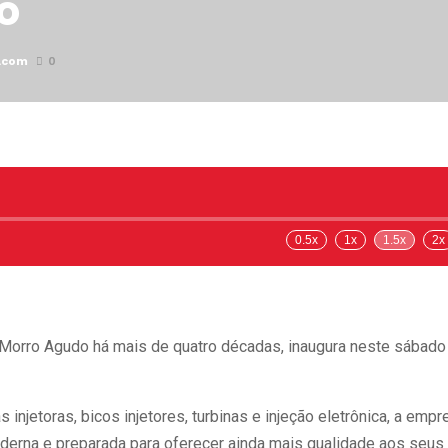
o
.com
0
0.5x
1x
1.5x
2x
e Morro Agudo há mais de quatro décadas, inaugura neste sábado
jetoras, bicos injetores, turbinas e injeção eletrônica, a empr
derna e preparada para oferecer ainda mais qualidade aos seus