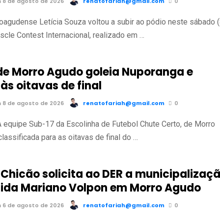
 8 de agosto de 2026
renatofariah@gmail.com
0
roagudense Letícia Souza voltou a subir ao pódio neste sábado (
scle Contest Internacional, realizado em …
de Morro Agudo goleia Nuporanga e
às oitavas de final
 8 de agosto de 2026
renatofariah@gmail.com
0
 equipe Sub-17 da Escolinha de Futebol Chute Certo, de Morro
lassificada para as oitavas de final do …
 Chicão solicita ao DER a municipalizaç
ida Mariano Volpon em Morro Agudo
 6 de agosto de 2026
renatofariah@gmail.com
0