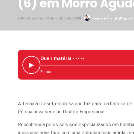
(6) em Morro Agud
Publicado em 3 de junho de 2026
renatofariah@gmail
Ouvir matéria •
--:--
▶
Parado
A Técnica Diesel, empresa que faz parte da história d
(6) sua nova sede no Distrito Empresarial.
Reconhecida pelos serviços especializados em bombas in
inicia uma nova fase com uma estrutura mais ampla, mo