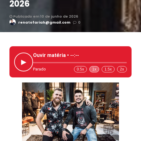
2026
Publicado em 10 de junho de 2026
renatofariah@gmail.com
0
Ouvir matéria •
--:--
▶
Parado
0.5x
1x
1.5x
2x