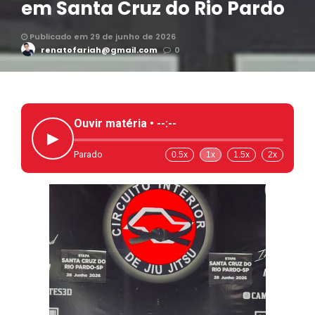
em Santa Cruz do Rio Pardo
Publicado em 29 de junho de 2026
renatofariah@gmail.com
0
Ouvir matéria •
--:--
▶
Parado
0.5x
1x
1.5x
2x