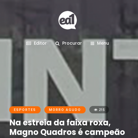
Editor
Procurar
Menu
ESPORTES
MORRO AGUDO
215
Na estreia da faixa roxa,
Magno Quadros é campeão