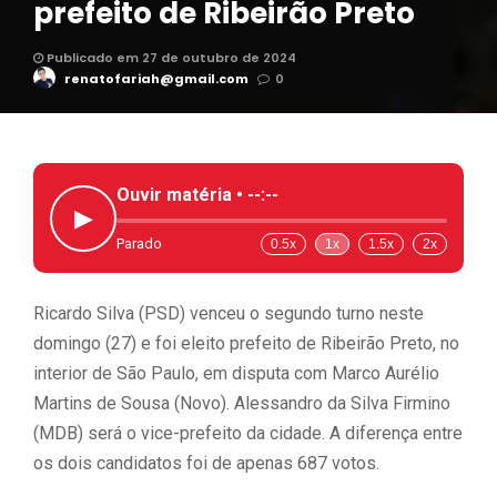
prefeito de Ribeirão Preto
Publicado em 27 de outubro de 2024
renatofariah@gmail.com
0
Ouvir matéria •
--:--
▶
Parado
0.5x
1x
1.5x
2x
Ricardo Silva (PSD) venceu o segundo turno neste
domingo (27) e foi eleito prefeito de Ribeirão Preto, no
interior de São Paulo, em disputa com Marco Aurélio
Martins de Sousa (Novo). Alessandro da Silva Firmino
(MDB) será o vice-prefeito da cidade. A diferença entre
os dois candidatos foi de apenas 687 votos.