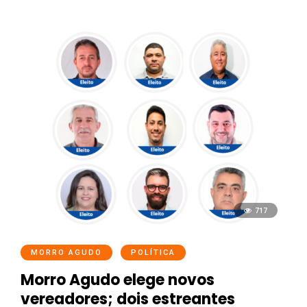
717
MORRO AGUDO
POLÍTICA
Morro Agudo elege novos
vereadores; dois estreantes